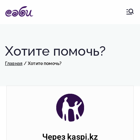
«Экстренная
ПРОЕКТ БЛАГОТВОРИТЕЛЬНОГО
ФОНДА «САБИ»
детская
Хотите помочь?
хирургия»
Главная
Хотите помочь?
Через kaspi.kz