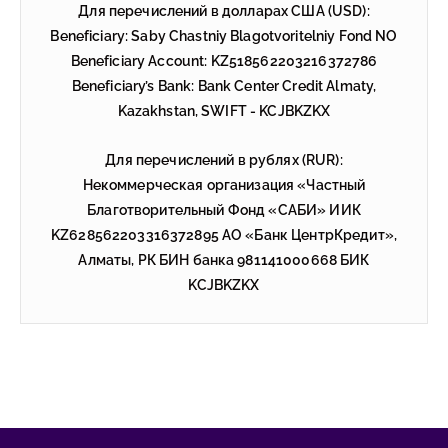
Для перечислений в долларах США (USD):
Beneficiary: Saby Chastniy Blagotvoritelniy Fond NO
Beneficiary Account: KZ518562203216372786
Beneficiary’s Bank: Bank Center Credit Almaty,
Kazakhstan, SWIFT - KCJBKZKX
Для перечислений в рублях (RUR):
Некоммерческая организация «Частный
Благотворительный Фонд «САБИ» ИИК
KZ628562203316372895 АО «Банк ЦентрКредит»,
Алматы, РК БИН банка 981141000668 БИК
KCJBKZKX